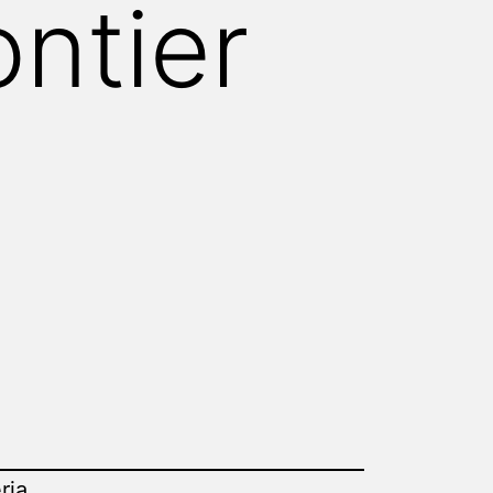
ntier
ria